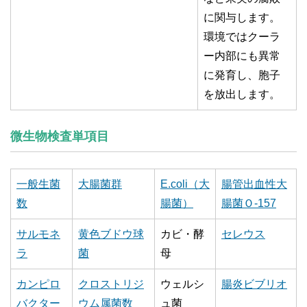
に関与します。
環境ではクーラ
ー内部にも異常
に発育し、胞子
を放出します。
微生物検査単項目
一般生菌
大腸菌群
E.coli（大
腸管出血性大
数
腸菌）
腸菌Ｏ-157
サルモネ
黄色ブドウ球
カビ・酵
セレウス
ラ
菌
母
カンピロ
クロストリジ
ウェルシ
腸炎ビブリオ
バクター
ウム属菌数
ュ菌