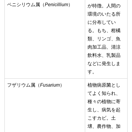
ペニシリウム属（
Penicillium
）
が特徴。人間の
環境のいたる所
に分布してい
る。もち、柑橘
類、リンゴ、魚
肉加工品、清涼
飲料水、乳製品
などに発生しま
す。
フザリウム属（
Fusarium
）
植物病原菌とし
てよく知られ、
種々の植物に寄
生し、病気を起
こすカビ。土
壌、農作物、加