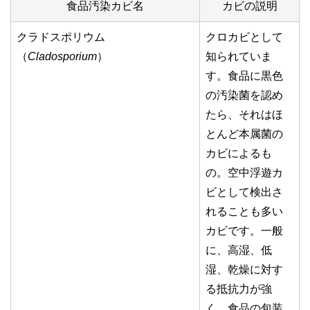
食品汚染カビ名
カビの説明
クラドスポリウム
クロカビとして
（
Cladosporium
）
知られていま
す。食品に黒色
の汚染菌を認め
たら、それはほ
とんど本属菌の
カビによるも
の。空中浮遊カ
ビとして検出さ
れることも多い
カビです。一般
に、高湿、低
湿、乾燥に対す
る抵抗力が強
く、食品の包装