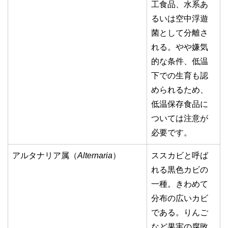
工食品、水系あ
るいは空中浮遊
菌として分離さ
れる。やや嫌気
的な条件、低温
下での生育も認
められるため、
低温保存食品に
ついては注意が
必要です。
アルタナリア属（
Alternaria
）
ススカビと呼ば
れる黒色カビの
一種。きわめて
分布の広いカビ
である。りんご
など果実の腐敗