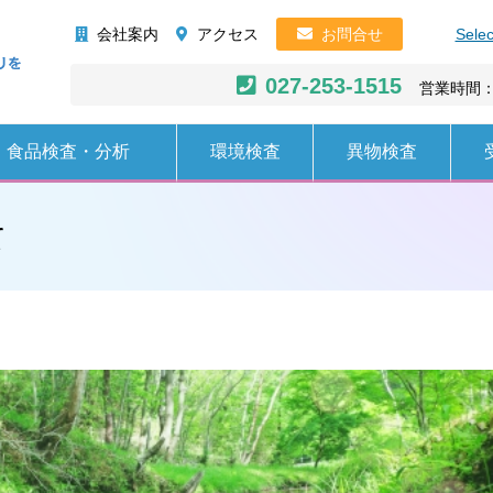
株式会社AHC
会社案内
アクセス
お問合せ
Sele
027-253-1515
営業時間：
食品検査・分析
環境検査
異物検査
て