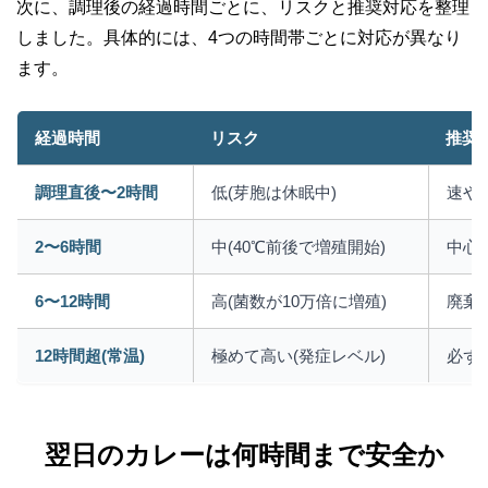
次に、調理後の経過時間ごとに、リスクと推奨対応を整理
しました。具体的には、4つの時間帯ごとに対応が異なり
ます。
経過時間
リスク
推奨
調理直後〜2時間
低(芽胞は休眠中)
速や
2〜6時間
中(40℃前後で増殖開始)
中心
6〜12時間
高(菌数が10万倍に増殖)
廃棄
12時間超(常温)
極めて高い(発症レベル)
必ず
翌日のカレーは何時間まで安全か