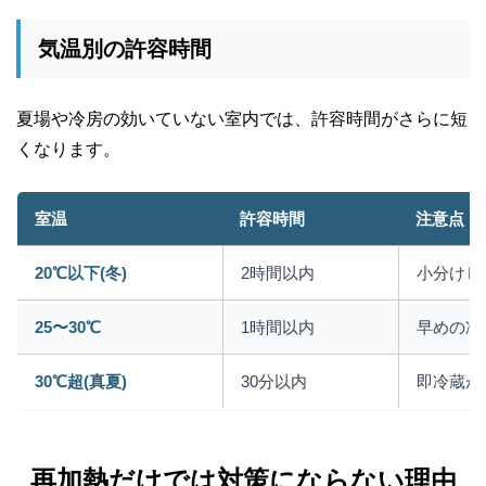
気温別の許容時間
夏場や冷房の効いていない室内では、許容時間がさらに短
くなります。
室温
許容時間
注意点
20℃以下(冬)
2時間以内
小分けし
25〜30℃
1時間以内
早めの冷
30℃超(真夏)
30分以内
即冷蔵が
再加熱だけでは対策にならない理由