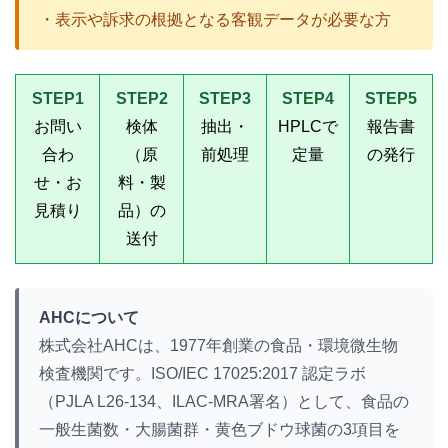
・表示や訴求の根拠となる客観データが必要な方
STEP1
STEP2
STEP3
STEP4
STEP5
お問い
検体
抽出・
HPLCで
報告書
合わ
（原
前処理
定量
の発行
せ・お
料・製
見積り
品）の
送付
AHCについて
株式会社AHCは、1977年創業の食品・環境微生物
検査機関です。ISO/IEC 17025:2017 認定ラボ
（PJLA L26-134、ILAC-MRA署名）として、食品の
一般生菌数・大腸菌群・黄色ブドウ球菌の3項目を