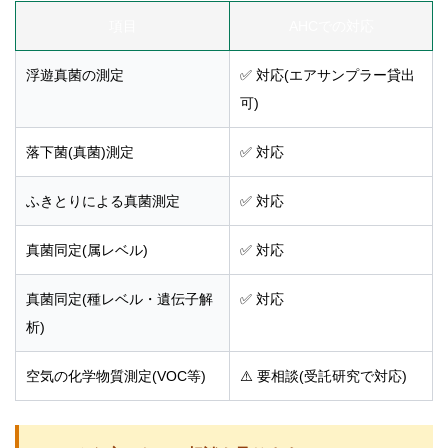
項目
AHCでの対応
浮遊真菌の測定
✅ 対応(エアサンプラー貸出
可)
落下菌(真菌)測定
✅ 対応
ふきとりによる真菌測定
✅ 対応
真菌同定(属レベル)
✅ 対応
真菌同定(種レベル・遺伝子解
✅ 対応
析)
空気の化学物質測定(VOC等)
⚠️ 要相談(受託研究で対応)