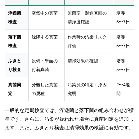
浮遊菌
空気中の真菌
無菌室・製造区画の
培養
検査
清浄度確認
5〜7日
落下菌
沈降する真菌
作業時の汚染リスク
培養
検査
評価
5〜7日
ふきと
設備・壁面の
清掃効果の確認
培養
り検査
付着真菌
5〜7日
真菌同
分離した真菌
汚染源の特定・原因
2〜4週
定
の属種
究明
間
一般的な定期検査では、浮遊菌と落下菌の組み合わせが標
準です。さらに、汚染が疑われた場合に真菌同定を追加し
ます。また、ふきとり検査は清掃効果の検証に有効です。