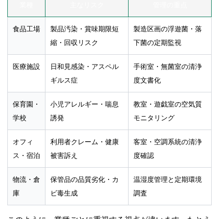
業種
主なリスク
管理の重点
食品工場
製品汚染・賞味期限短
製造区画の浮遊菌・落
縮・回収リスク
下菌の定期監視
医療施設
日和見感染・アスペル
手術室・無菌室の清浄
ギルス症
度文書化
保育園・
小児アレルギー・喘息
教室・遊戯室の空気質
学校
誘発
モニタリング
オフィ
利用者クレーム・健康
客室・空調系統の清浄
ス・宿泊
被害訴え
度確認
物流・倉
保管品の品質劣化・カ
温湿度管理と定期環境
庫
ビ毒生成
調査