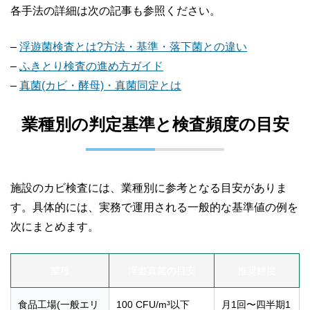
各手法の詳細は次の記事も参照ください。
–
浮遊菌検査とは?方法・基準・落下菌との違い
–
ふきとり検査の進め方ガイド
–
真菌(カビ・酵母)・真菌同定とは
業種別の判定基準と検査頻度の目安
施設のカビ検査には、業種別に参考となる目安がありま
す。具体的には、実務で運用される一般的な基準値の例を
次にまとめます。
業種
浮遊真菌の目安
推奨頻度
食品工場(一般エリ
100 CFU/m³以下
月1回〜四半期1