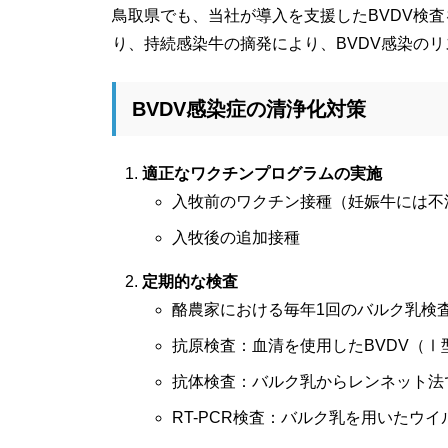
鳥取県でも、当社が導入を支援したBVDV検
り、持続感染牛の摘発により、BVDV感染の
BVDV感染症の清浄化対策
適正なワクチンプログラムの実施
入牧前のワクチン接種（妊娠牛には不
入牧後の追加接種
定期的な検査
酪農家における毎年1回のバルク乳検
抗原検査：血清を使用したBVDV（
抗体検査：バルク乳からレンネット法
RT-PCR検査：バルク乳を用いたウイ