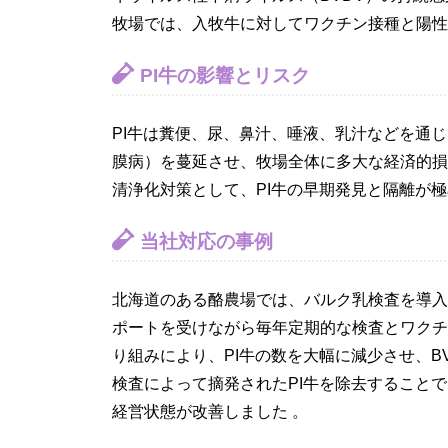
牧場では、入牧牛に対してワクチン接種と陽性
PI牛の影響とリスク
PI牛は糞便、尿、鼻汁、唾液、乳汁などを通じ
膜病）を蔓延させ、牧場全体に多大な経済的損
清浄化対策として、PI牛の早期発見と隔離が
当社対応の事例
北海道のある酪農場では、バルク乳検査を導入
ポートを受けながら毎年定期的な検査とワクチ
り組みにより、PI牛の数を大幅に減少させ、B
検査によって摘発されたPI牛を除去すること
経営状態が改善しました​ 。