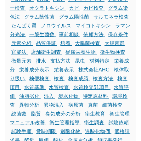
ー検査
オクラトキシン
カビ
カビ検査
グラム染
色法
グラム陰性菌
グラム陽性菌
サルモネラ検査
たんぱく質
ノロウイルス
マイコトキシン
ラマン
分光法
一般生菌数
事前相談
依頼方法
保存条件
元素分析
品質保証
培養
大腸菌検査
大腸菌群
官能法
店舗衛生調査
従属栄養生物
微生物検査
微量元素
排水
支払方法
昆虫
材料特定
栄養成
分
栄養成分表示
栄養表示
株式会社AHC
検体取
り扱い
検便検査
検査
検査成績
検査方法
検査
項目
水質基準
水質検査
水質検査51項目
水質評
価
油脂劣化
混入
炭水化物
特定原材料
環境検
査
異物分析
異物混入
病原菌
真菌
細菌検査
総菌数
脂質
臭気成分の分析
衛生教育
衛生管理
マニュアル改善
衛生管理指導
衛生調査
試験依頼
試験手順
賞味期限
過酸化物
過酸化物価
適格請
求書
酵母
酸価
酸化
金属片分析
領収書発行